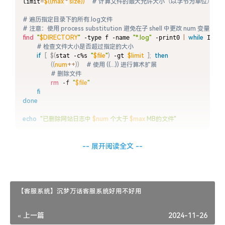
limit
=
$((
max 
*
 size
))
# 计算文件的最大允许大小（以字节为单位）
# 遍历指定目录下的所有.log文件
# 注意：使用 process substitution 避免在子 shell 中更改 num 变量的值
find
"
$DIRECTORY
"
 -type f -name 
"*.log"
 -print0 
|
while
 IFS
=
# 检查文件大小是否超过指定的大小
if
[
$(
stat -c%s 
"
$file
"
)
 -gt 
$limit
]
;
then
((
num
++
))
# 使用 ((...)) 进行算术扩展
# 删除文件
rm
 -f 
"
$file
"
fi
done
echo
"已删除网站日志中 
$num
 个大于 
$max
 MB的文件"
-- 展开阅读全文 --
2.3 填写完成后下面这个样子，然后点击确定
即可
【客服系统】沉梦万话客服系统好用不好用
« 上一篇
2024-11-26