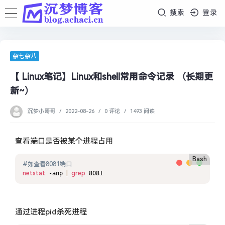
搜索
登录
杂七杂八
【 Linux笔记】Linux和shell常用命令记录 （长期更
新~）
沉梦小哥哥
/
2022-08-26
/
0 评论
/
1493 阅读
查看端口是否被某个进程占用
Bash
#如查看8081端口
netstat
 -anp 
|
grep
 8081
通过进程pid杀死进程